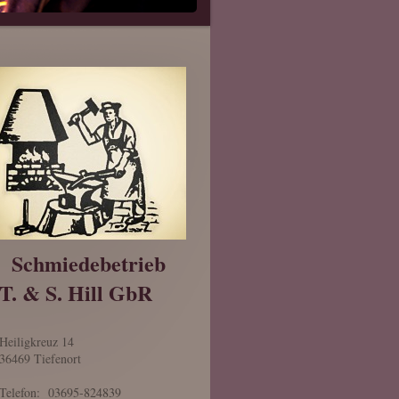
Schmiedebetrieb
T. & S. Hill GbR
Heiligkreuz
14
36469
Tiefenort
Telefon: 03695-824839